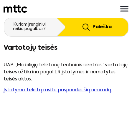
Pereiti
prie
pagrindinio
turinio
Kuriam įrenginiui
Paieška
reikia pagalbos?
Vartotojų teisės
UAB „Mobiliųjų telefonų techninis centras” vartotojų
teises užtikrina pagal LR įstatymus ir numatytus
teisės aktus.
Įstatymo tekstą rasite paspaudus šią nuorodą.