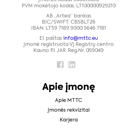
Įmonės kodas 300013050
PVM mokėtojo kodas: LT100000929210
AB „Artea“ bankas
BIC/SWIFT: CBSBLT26
IBAN: LT59 7189 9000 5646 7181
El. paštas
info@mttc.eu
Įmonė registruota VĮ Registrų centro
Kauno fil. JAR. Reg.Nr. 059049
Apie įmonę
Apie MTTC
Įmonės rekvizitai
Karjera