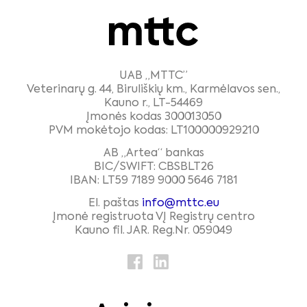
UAB „MTTC”
Veterinarų g. 44, Biruliškių km., Karmėlavos sen.,
Kauno r., LT-54469
Įmonės kodas 300013050
PVM mokėtojo kodas: LT100000929210
AB „Artea“ bankas
BIC/SWIFT: CBSBLT26
IBAN: LT59 7189 9000 5646 7181
El. paštas
info@mttc.eu
Įmonė registruota VĮ Registrų centro
Kauno fil. JAR. Reg.Nr. 059049