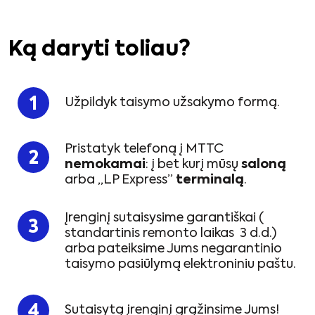
Ką daryti toliau?
Užpildyk taisymo užsakymo formą.
Pristatyk telefoną į MTTC
nemokamai
: į bet kurį mūsų
saloną
arba „LP Express”
terminalą
.
Įrenginį sutaisysime garantiškai (
standartinis remonto laikas 3 d.d.)
arba pateiksime Jums negarantinio
taisymo pasiūlymą elektroniniu paštu.
Sutaisytą įrenginį grąžinsime Jums!