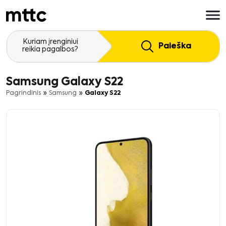
Pereiti
prie
pagrindinio
turinio
Kuriam įrenginiui
Paieška
reikia pagalbos?
Samsung Galaxy S22
»
»
Pagrindinis
Samsung
Galaxy S22