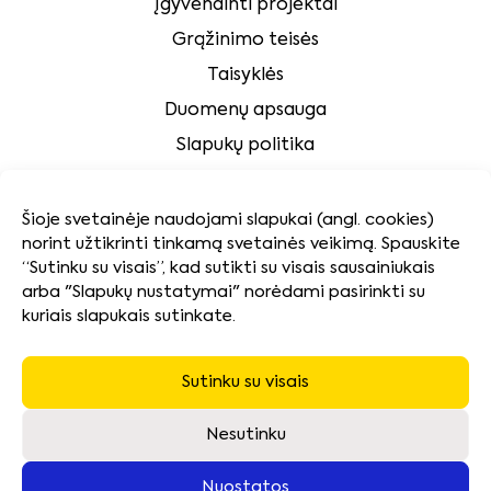
Įgyvendinti projektai
Grąžinimo teisės
Taisyklės
Duomenų apsauga
Slapukų politika
Klientų aptarnavimas
Šioje svetainėje naudojami slapukai (angl. cookies)
norint užtikrinti tinkamą svetainės veikimą. Spauskite
Tvarumas
“Sutinku su visais”, kad sutikti su visais sausainiukais
arba "Slapukų nustatymai" norėdami pasirinkti su
kuriais slapukais sutinkate.
Kokybės ir aplinkosaugos politika
Naudotų baterijų surinkimas ir pakuočių atliekų
tvarkymas
Sutinku su visais
Neatsiimtos įrangos utilizavimas
Nesutinku
Nuostatos