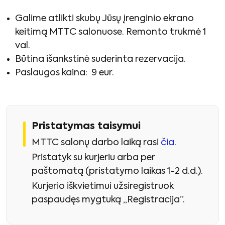
Galime atlikti skubų Jūsų įrenginio ekrano
keitimą MTTC salonuose. Remonto trukmė 1
val.
Būtina išankstinė suderinta rezervacija.
Paslaugos kaina: 9 eur.
Pristatymas taisymui
MTTC salonų darbo laiką rasi
čia
.
Pristatyk su kurjeriu arba per
paštomatą (pristatymo laikas 1-2 d.d.).
Kurjerio iškvietimui užsiregistruok
paspaudęs mygtuką „Registracija”.