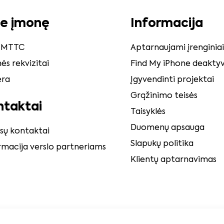
ie įmonę
Informacija
e MTTC
Aptarnaujami įrenginiai
ės rekvizitai
Find My iPhone deaktyv
era
Įgyvendinti projektai
Grąžinimo teisės
ntaktai
Taisyklės
Duomenų apsauga
isų kontaktai
Slapukų politika
rmacija verslo partneriams
Klientų aptarnavimas