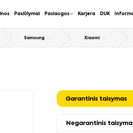
inos
Pasiūlymai
Paslaugos
Karjera
DUK
Informa
Samsung
Xiaomi
Garantinis taisymas
Negarantinis taisyma