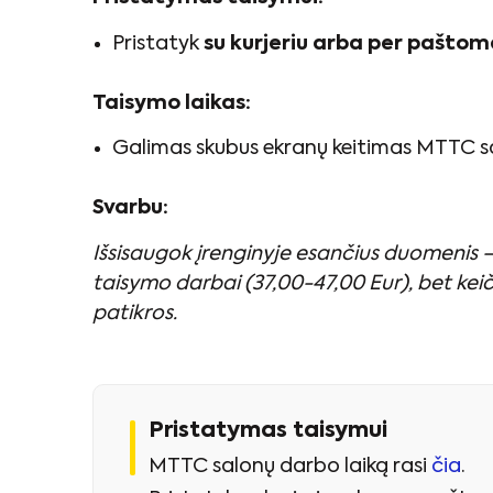
Pristatyk
su kurjeriu arba per pašto
Taisymo laikas:
Galimas skubus ekranų keitimas MTTC salon
Svarbu:
Išsisaugok įrenginyje esančius duomenis – 
taisymo darbai (37,00-47,00 Eur), bet keiči
patikros.
Pristatymas taisymui
MTTC salonų darbo laiką rasi
čia
.