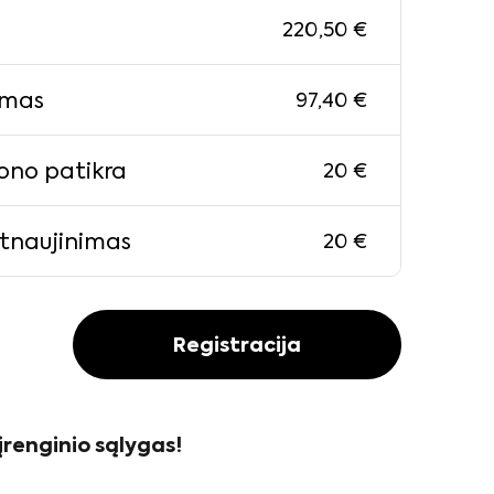
220,50
€
imas
97,40
€
fono patikra
20
€
atnaujinimas
20
€
Registracija
įrenginio sąlygas!