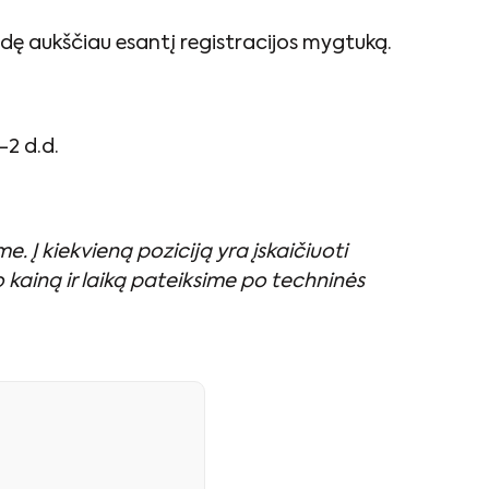
udę aukščiau esantį registracijos mygtuką.
-2 d.d.
e. Į
kiekvieną poziciją yra įskaičiuoti
o kainą ir laiką pateiksime po techninės