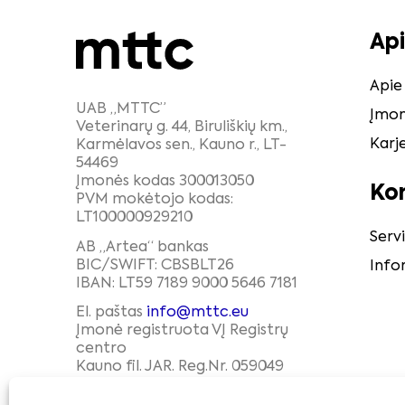
Ap
Api
UAB „MTTC”
Įmon
Veterinarų g. 44, Biruliškių km.,
Karj
Karmėlavos sen., Kauno r., LT-
54469
Įmonės kodas 300013050
Ko
PVM mokėtojo kodas:
LT100000929210
Serv
AB „Artea“ bankas
BIC/SWIFT: CBSBLT26
Info
IBAN: LT59 7189 9000 5646 7181
El. paštas
info@mttc.eu
Įmonė registruota VĮ Registrų
centro
Kauno fil. JAR. Reg.Nr. 059049