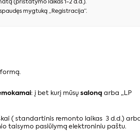
atą (pristatymo laikas 1-2 d.d.).
paspaudęs mygtuką „Registracija”.
 formą.
emokamai
: į bet kurį mūsų
saloną
arba „LP
škai ( standartinis remonto laikas 3 d.d.) arb
o taisymo pasiūlymą elektroniniu paštu.