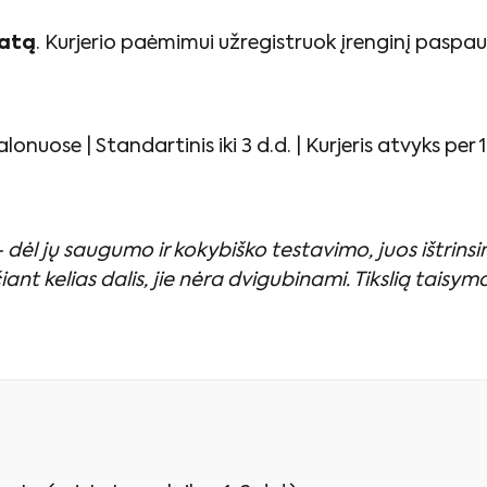
matą
. Kurjerio paėmimui užregistruok įrenginį paspa
uose | Standartinis iki 3 d.d. | Kurjeris atvyks per 1
dėl jų saugumo ir kokybiško testavimo, juos ištrinsim
ant kelias dalis, jie nėra dvigubinami. Tikslią taisym