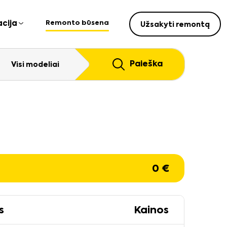
Remonto būsena
cija
Užsakyti remontą
Paieška
Visi modeliai
0
€
s
Kainos