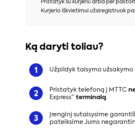
Pristatyk su kurjeriu arba per paštom
Kurjerio iškvietimui užsiregistruok 
Ką daryti toliau?
Užpildyk taisymo užsakymo
Pristatyk telefoną į MTTC
n
Express”
terminalą
.
Įrenginį sutaisysime garanti
pateiksime Jums negarantini