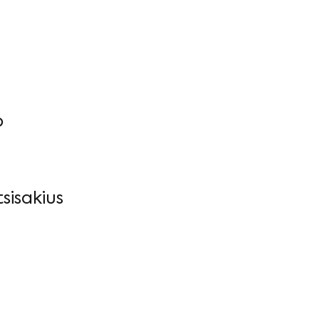
o
sisakius