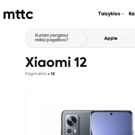
Pereiti
prie
Taisyklos
Ka
pagrindinio
turinio
Kuriam įrenginiui
Apple
reikia pagalbos?
Xiaomi 12
»
Pagrindinis
12