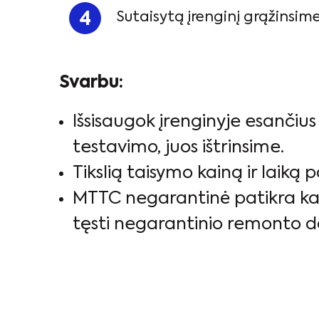
Sutaisytą įrenginį grąžinsim
Svarbu:
Išsisaugok įrenginyje esančiu
testavimo, juos ištrinsime.
Tikslią taisymo kainą ir laiką
MTTC negarantinė patikra kai
tęsti negarantinio remonto d