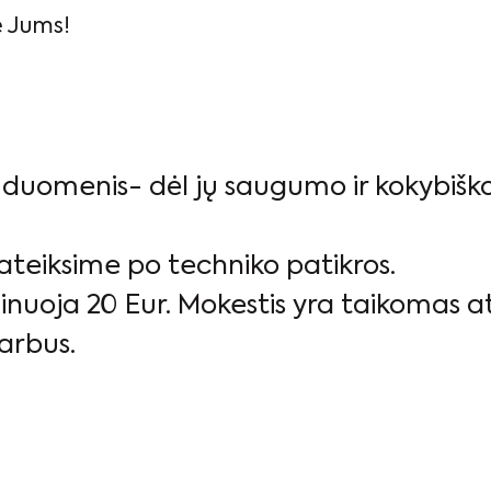
e Jums!
s duomenis- dėl jų saugumo ir kokybišk
 pateiksime po techniko patikros.
nuoja 20 Eur. Mokestis yra taikomas at
arbus.