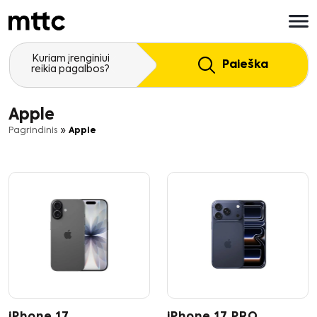
Pereiti
prie
pagrindinio
turinio
Kuriam įrenginiui
Paieška
reikia pagalbos?
Apple
»
Pagrindinis
Apple