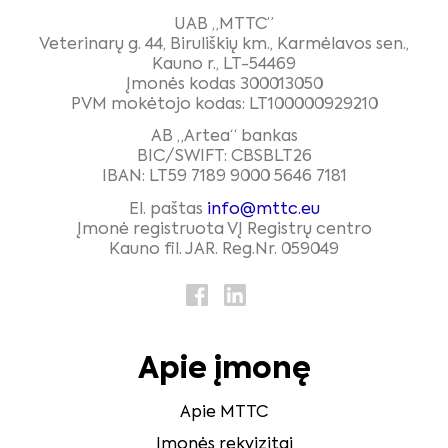
UAB „MTTC”
Veterinarų g. 44, Biruliškių km., Karmėlavos sen.,
Kauno r., LT-54469
Įmonės kodas 300013050
PVM mokėtojo kodas: LT100000929210
AB „Artea“ bankas
BIC/SWIFT: CBSBLT26
IBAN: LT59 7189 9000 5646 7181
El. paštas
info@mttc.eu
Įmonė registruota VĮ Registrų centro
Kauno fil. JAR. Reg.Nr. 059049
Apie įmonę
Apie MTTC
Įmonės rekvizitai