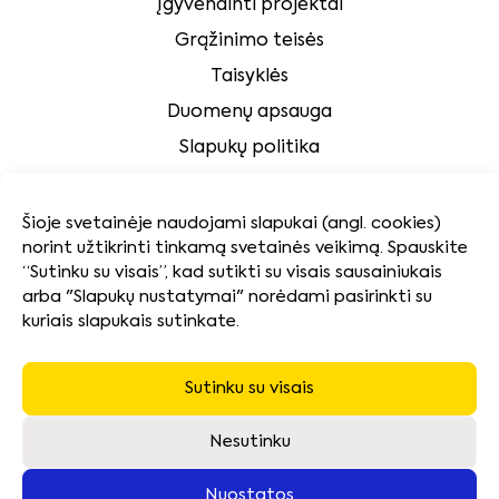
Įgyvendinti projektai
Grąžinimo teisės
Taisyklės
Duomenų apsauga
Slapukų politika
Klientų aptarnavimas
Šioje svetainėje naudojami slapukai (angl. cookies)
norint užtikrinti tinkamą svetainės veikimą. Spauskite
Tvarumas
“Sutinku su visais”, kad sutikti su visais sausainiukais
arba "Slapukų nustatymai" norėdami pasirinkti su
kuriais slapukais sutinkate.
Kokybės ir aplinkosaugos politika
Naudotų baterijų surinkimas ir pakuočių atliekų
tvarkymas
Sutinku su visais
Neatsiimtos įrangos utilizavimas
Nesutinku
Nuostatos