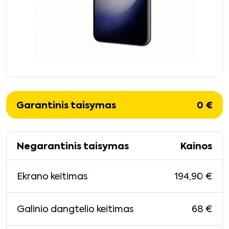
Garantinis taisymas
0
€
Negarantinis taisymas
Kainos
194,90
€
Ekrano keitimas
68
€
Galinio dangtelio keitimas