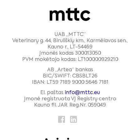
UAB „MTTC”
Veterinarų g. 44, Biruliškių km., Karmėlavos sen.,
Kauno r., LT-54469
Įmonės kodas 300013050
PVM mokėtojo kodas: LT100000929210
AB „Artea“ bankas
BIC/SWIFT: CBSBLT26
IBAN: LT59 7189 9000 5646 7181
El. paštas
info@mttc.eu
Įmonė registruota VĮ Registrų centro
Kauno fil. JAR. Reg.Nr. 059049