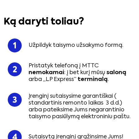
Ką daryti toliau?
Užpildyk taisymo užsakymo formą.
Pristatyk telefoną į MTTC
nemokamai
: į bet kurį mūsų
saloną
arba „LP Express”
terminalą
.
Įrenginį sutaisysime garantiškai (
standartinis remonto laikas 3 d.d.)
arba pateiksime Jums negarantinio
taisymo pasiūlymą elektroniniu paštu.
Sutaisytą įrenginį grąžinsime Jums!