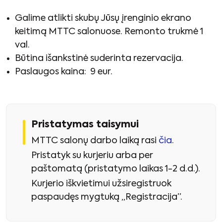
Galime atlikti skubų Jūsų įrenginio ekrano
keitimą MTTC salonuose. Remonto trukmė 1
val.
Būtina išankstinė suderinta rezervacija.
Paslaugos kaina: 9 eur.
Pristatymas taisymui
MTTC salonų darbo laiką rasi
čia
.
Pristatyk su kurjeriu arba per
paštomatą (pristatymo laikas 1-2 d.d.).
Kurjerio iškvietimui užsiregistruok
paspaudęs mygtuką „Registracija”.