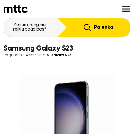
Pereiti
prie
pagrindinio
turinio
Kuriam įrenginiui
Paieška
reikia pagalbos?
Samsung Galaxy S23
»
»
Pagrindinis
Samsung
Galaxy S23