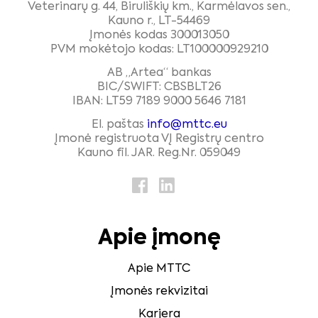
Veterinarų g. 44, Biruliškių km., Karmėlavos sen.,
Kauno r., LT-54469
Įmonės kodas 300013050
PVM mokėtojo kodas: LT100000929210
AB „Artea“ bankas
BIC/SWIFT: CBSBLT26
IBAN: LT59 7189 9000 5646 7181
El. paštas
info@mttc.eu
Įmonė registruota VĮ Registrų centro
Kauno fil. JAR. Reg.Nr. 059049
Apie įmonę
Apie MTTC
Įmonės rekvizitai
Karjera