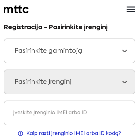
Pereiti
prie
pagrindinio
turinio
Registracija - Pasirinkite įrenginį
Pasirinkite gamintoją
Pasirinkite įrenginį
Įveskite įrenginio IMEI arba ID
Kaip rasti įrenginio IMEI arba ID kodą?