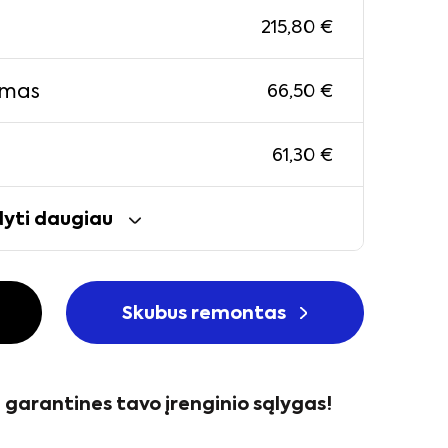
215,80
€
imas
66,50
€
61,30
€
yti daugiau
Skubus remontas
garantines tavo įrenginio sąlygas!