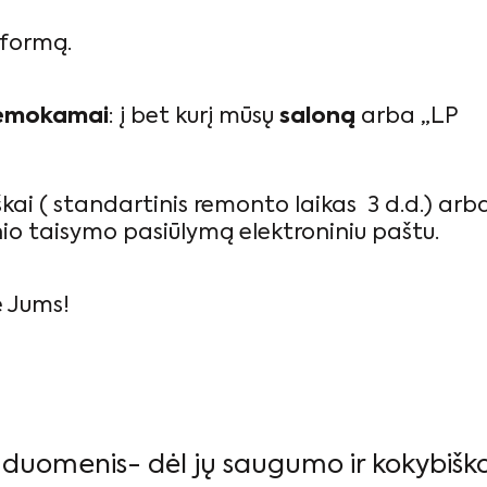
 formą.
emokamai
: į bet kurį mūsų
saloną
arba „LP
škai ( standartinis remonto laikas 3 d.d.) arb
o taisymo pasiūlymą elektroniniu paštu.
e Jums!
s duomenis- dėl jų saugumo ir kokybišk