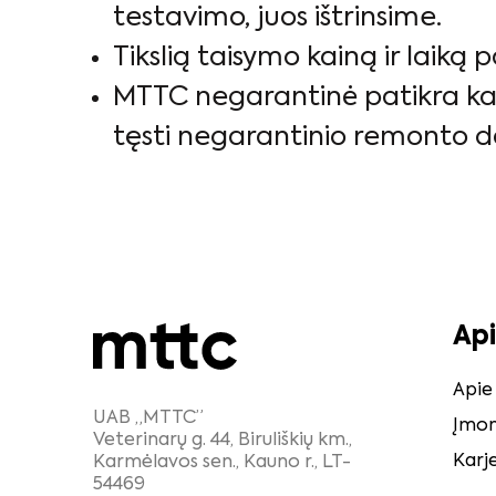
testavimo, juos ištrinsime.
Tikslią taisymo kainą ir laiką
MTTC negarantinė patikra kai
tęsti negarantinio remonto d
Ap
Api
UAB „MTTC”
Įmon
Veterinarų g. 44, Biruliškių km.,
Karj
Karmėlavos sen., Kauno r., LT-
54469