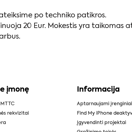
 pateiksime po techniko patikros.
nuoja 20 Eur. Mokestis yra taikomas at
arbus.
ie įmonę
Informacija
e MTTC
Aptarnaujami įrenginiai
ės rekvizitai
Find My iPhone deaktyv
era
Įgyvendinti projektai