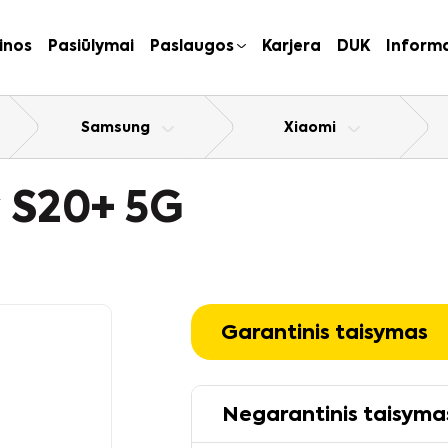
inos
Pasiūlymai
Paslaugos
Karjera
DUK
Informa
Samsung
Xiaomi
 S20+ 5G
Garantinis taisymas
Negarantinis taisyma