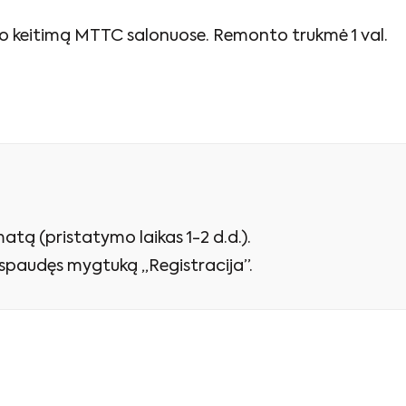
ano keitimą MTTC salonuose. Remonto trukmė 1 val.
atą (pristatymo laikas 1-2 d.d.).
paspaudęs mygtuką „Registracija”.