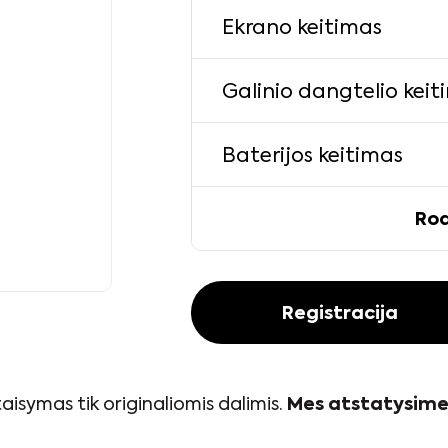
Ekrano keitimas
Galinio dangtelio keit
Baterijos keitimas
Rod
Registracija
isymas tik originaliomis dalimis.
Mes atstatysime 