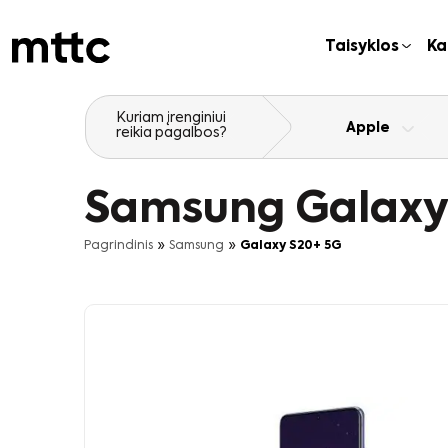
Pereiti
prie
Taisyklos
Ka
pagrindinio
turinio
Kuriam įrenginiui
Apple
reikia pagalbos?
Samsung Galaxy
»
»
Pagrindinis
Samsung
Galaxy S20+ 5G