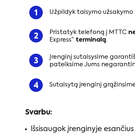
Užpildyk taisymo užsakymo
Pristatyk telefoną į MTTC
n
Express”
terminalą
.
Įrenginį sutaisysime garanti
pateiksime Jums negarantini
Sutaisytą įrenginį grąžinsim
Svarbu:
Išsisaugok įrenginyje esančiu