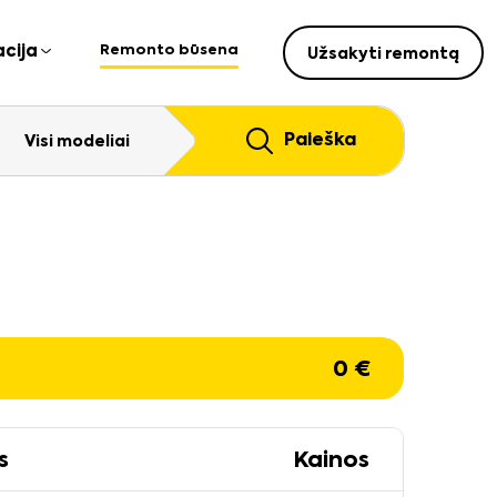
Remonto būsena
cija
Užsakyti remontą
Paieška
Visi modeliai
0
€
s
Kainos