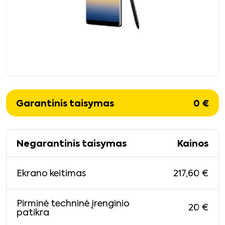
Garantinis taisymas
0
€
Negarantinis taisymas
Kainos
217,60
€
Ekrano keitimas
Pirminė techninė įrenginio
20
€
patikra