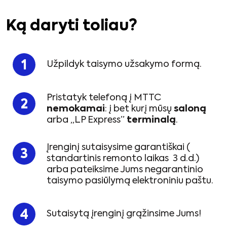
Ką daryti toliau?
Užpildyk taisymo užsakymo formą.
Pristatyk telefoną į MTTC
nemokamai
: į bet kurį mūsų
saloną
arba „LP Express”
terminalą
.
Įrenginį sutaisysime garantiškai (
standartinis remonto laikas 3 d.d.)
arba pateiksime Jums negarantinio
taisymo pasiūlymą elektroniniu paštu.
Sutaisytą įrenginį grąžinsime Jums!