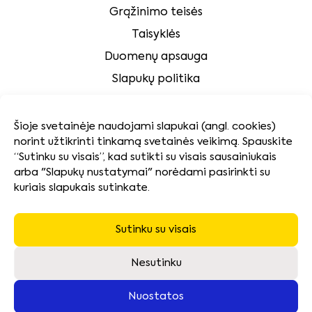
Grąžinimo teisės
Taisyklės
Duomenų apsauga
Slapukų politika
Klientų aptarnavimas
Šioje svetainėje naudojami slapukai (angl. cookies)
norint užtikrinti tinkamą svetainės veikimą. Spauskite
Tvarumas
“Sutinku su visais”, kad sutikti su visais sausainiukais
arba "Slapukų nustatymai" norėdami pasirinkti su
kuriais slapukais sutinkate.
Kokybės ir aplinkosaugos politika
Naudotų baterijų surinkimas ir pakuočių atliekų
tvarkymas
Sutinku su visais
Neatsiimtos įrangos utilizavimas
Nesutinku
Nuostatos