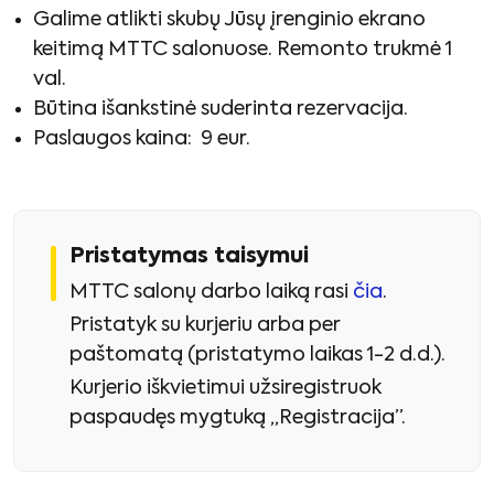
Galime atlikti skubų Jūsų įrenginio ekrano
keitimą MTTC salonuose. Remonto trukmė 1
val.
Būtina išankstinė suderinta rezervacija.
Paslaugos kaina: 9 eur.
Pristatymas taisymui
MTTC salonų darbo laiką rasi
čia
.
Pristatyk su kurjeriu arba per
paštomatą (pristatymo laikas 1-2 d.d.).
Kurjerio iškvietimui užsiregistruok
paspaudęs mygtuką „Registracija”.