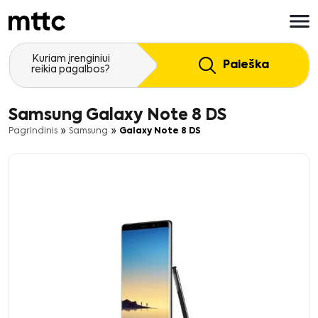
Pereiti
prie
pagrindinio
turinio
Kuriam įrenginiui
Paieška
reikia pagalbos?
Samsung Galaxy Note 8 DS
»
»
Pagrindinis
Samsung
Galaxy Note 8 DS