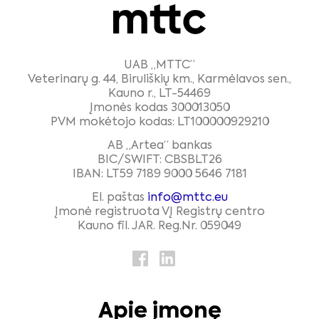
UAB „MTTC”
Veterinarų g. 44, Biruliškių km., Karmėlavos sen.,
Kauno r., LT-54469
Įmonės kodas 300013050
PVM mokėtojo kodas: LT100000929210
AB „Artea“ bankas
BIC/SWIFT: CBSBLT26
IBAN: LT59 7189 9000 5646 7181
El. paštas
info@mttc.eu
Įmonė registruota VĮ Registrų centro
Kauno fil. JAR. Reg.Nr. 059049
Apie įmonę