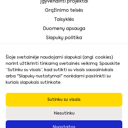
Įgyvendinti projektai
Grąžinimo teisės
Taisyklės
Duomenų apsauga
Slapukų politika
Klientų aptarnavimas
Šioje svetainėje naudojami slapukai (angl. cookies)
norint užtikrinti tinkamą svetainės veikimą. Spauskite
Tvarumas
“Sutinku su visais”, kad sutikti su visais sausainiukais
arba "Slapukų nustatymai" norėdami pasirinkti su
kuriais slapukais sutinkate.
Kokybės ir aplinkosaugos politika
Naudotų baterijų surinkimas ir pakuočių atliekų
tvarkymas
Sutinku su visais
Neatsiimtos įrangos utilizavimas
Nesutinku
Nuostatos