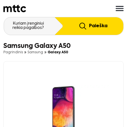
Pereiti
prie
pagrindinio
turinio
Kuriam įrenginiui
Paieška
reikia pagalbos?
Samsung Galaxy A50
»
»
Pagrindinis
Samsung
Galaxy A50