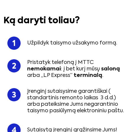
Ką daryti toliau?
Užpildyk taisymo užsakymo formą.
Pristatyk telefoną į MTTC
nemokamai
: į bet kurį mūsų
saloną
arba „LP Express”
terminalą
.
Įrenginį sutaisysime garantiškai (
standartinis remonto laikas 3 d.d.)
arba pateiksime Jums negarantinio
taisymo pasiūlymą elektroniniu paštu.
Sutaisytą įrenginį grąžinsime Jums!