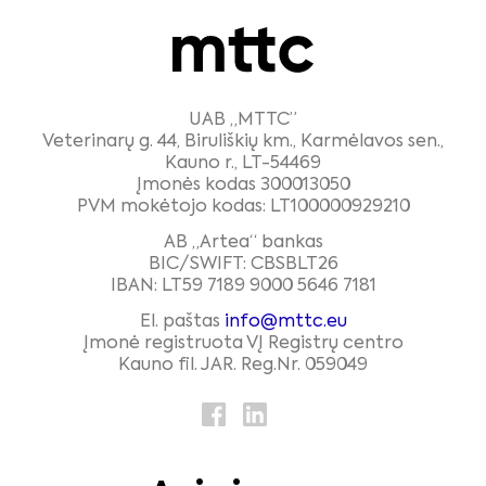
UAB „MTTC”
Veterinarų g. 44, Biruliškių km., Karmėlavos sen.,
Kauno r., LT-54469
Įmonės kodas 300013050
PVM mokėtojo kodas: LT100000929210
AB „Artea“ bankas
BIC/SWIFT: CBSBLT26
IBAN: LT59 7189 9000 5646 7181
El. paštas
info@mttc.eu
Įmonė registruota VĮ Registrų centro
Kauno fil. JAR. Reg.Nr. 059049