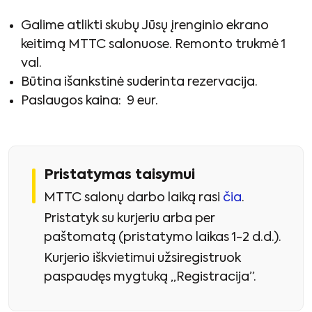
Galime atlikti skubų Jūsų įrenginio ekrano
keitimą MTTC salonuose. Remonto trukmė 1
val.
Būtina išankstinė suderinta rezervacija.
Paslaugos kaina: 9 eur.
Pristatymas taisymui
MTTC salonų darbo laiką rasi
čia
.
Pristatyk su kurjeriu arba per
paštomatą (pristatymo laikas 1-2 d.d.).
Kurjerio iškvietimui užsiregistruok
paspaudęs mygtuką „Registracija”.