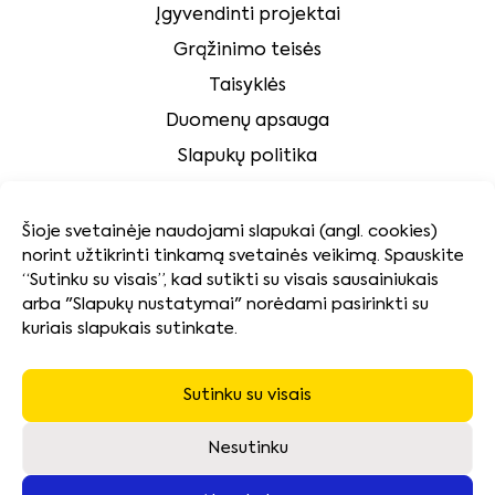
Įgyvendinti projektai
Grąžinimo teisės
Taisyklės
Duomenų apsauga
Slapukų politika
Klientų aptarnavimas
Šioje svetainėje naudojami slapukai (angl. cookies)
norint užtikrinti tinkamą svetainės veikimą. Spauskite
Tvarumas
“Sutinku su visais”, kad sutikti su visais sausainiukais
arba "Slapukų nustatymai" norėdami pasirinkti su
kuriais slapukais sutinkate.
Kokybės ir aplinkosaugos politika
Naudotų baterijų surinkimas ir pakuočių atliekų
tvarkymas
Sutinku su visais
Neatsiimtos įrangos utilizavimas
Nesutinku