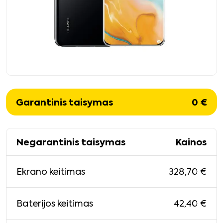
Garantinis taisymas
0
€
Negarantinis taisymas
Kainos
328,70
€
Ekrano keitimas
42,40
€
Baterijos keitimas