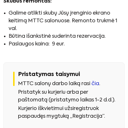
Skubus remontas:
Galime atlikti skubų Jūsų įrenginio ekrano
keitimą MTTC salonuose. Remonto trukmė 1
val.
Būtina išankstinė suderinta rezervacija.
Paslaugos kaina: 9 eur.
Pristatymas taisymui
MTTC salonų darbo laiką rasi
čia
.
Pristatyk su kurjeriu arba per
paštomatą (pristatymo laikas 1-2 d.d.).
Kurjerio iškvietimui užsiregistruok
paspaudęs mygtuką „Registracija”.