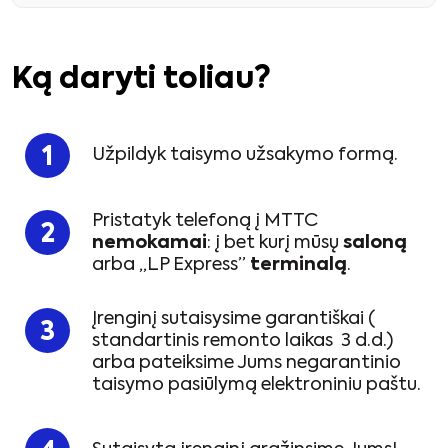
Ką daryti toliau?
Užpildyk taisymo užsakymo formą.
Pristatyk telefoną į MTTC
nemokamai
: į bet kurį mūsų
saloną
arba „LP Express”
terminalą
.
Įrenginį sutaisysime garantiškai (
standartinis remonto laikas 3 d.d.)
arba pateiksime Jums negarantinio
taisymo pasiūlymą elektroniniu paštu.