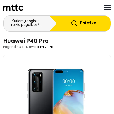
Pereiti
prie
pagrindinio
turinio
Kuriam įrenginiui
Paieška
reikia pagalbos?
Huawei P40 Pro
»
»
Pagrindinis
Huawei
P40 Pro