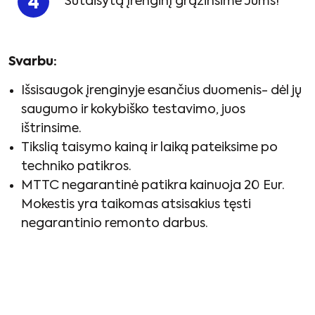
Sutaisytą įrenginį grąžinsime Jums!
Svarbu:
Išsisaugok įrenginyje esančius duomenis- dėl jų
saugumo ir kokybiško testavimo, juos
ištrinsime.
Tikslią taisymo kainą ir laiką pateiksime po
techniko patikros.
MTTC negarantinė patikra kainuoja 20 Eur.
Mokestis yra taikomas atsisakius tęsti
negarantinio remonto darbus.