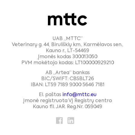
UAB „MTTC”
Veterinarų g. 44, Biruliškių km., Karmėlavos sen.,
Kauno r., LT-54469
Įmonės kodas 300013050
PVM mokėtojo kodas: LT100000929210
AB „Artea“ bankas
BIC/SWIFT: CBSBLT26
IBAN: LT59 7189 9000 5646 7181
El. paštas
info@mttc.eu
Įmonė registruota VĮ Registrų centro
Kauno fil. JAR. Reg.Nr. 059049