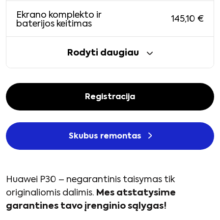
Ekrano komplekto ir
145,10
€
baterijos keitimas
Rodyti daugiau
Registracija
Skubus remontas
Huawei P30 – negarantinis taisymas tik
originaliomis dalimis.
Mes atstatysime
garantines tavo įrenginio sąlygas!