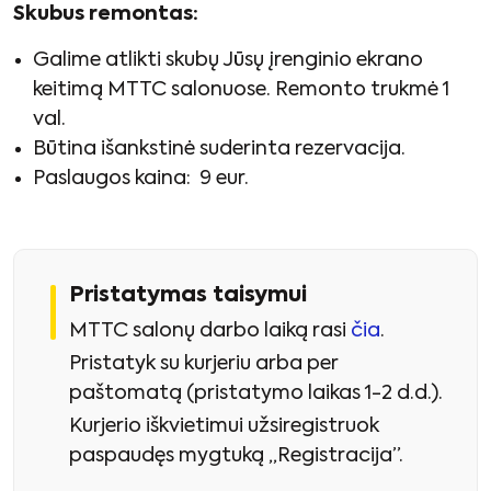
Skubus remontas:
Galime atlikti skubų Jūsų įrenginio ekrano
keitimą MTTC salonuose. Remonto trukmė 1
val.
Būtina išankstinė suderinta rezervacija.
Paslaugos kaina: 9 eur.
Pristatymas taisymui
MTTC salonų darbo laiką rasi
čia
.
Pristatyk su kurjeriu arba per
paštomatą (pristatymo laikas 1-2 d.d.).
Kurjerio iškvietimui užsiregistruok
paspaudęs mygtuką „Registracija”.