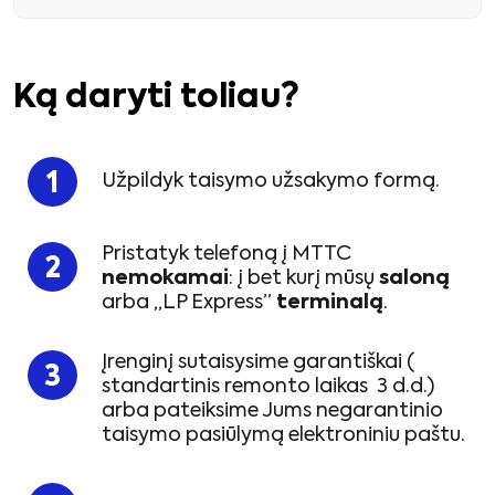
Ką daryti toliau?
Užpildyk taisymo užsakymo formą.
Pristatyk telefoną į MTTC
nemokamai
: į bet kurį mūsų
saloną
arba „LP Express”
terminalą
.
Įrenginį sutaisysime garantiškai (
standartinis remonto laikas 3 d.d.)
arba pateiksime Jums negarantinio
taisymo pasiūlymą elektroniniu paštu.