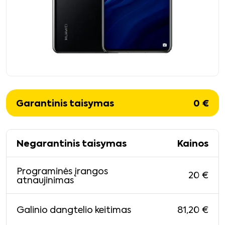
Garantinis taisymas
0
€
Negarantinis taisymas
Kainos
Programinės įrangos
20
€
atnaujinimas
81,20
€
Galinio dangtelio keitimas