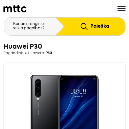
Pereiti
prie
pagrindinio
turinio
Kuriam įrenginiui
Paieška
reikia pagalbos?
Huawei P30
»
»
Pagrindinis
Huawei
P30