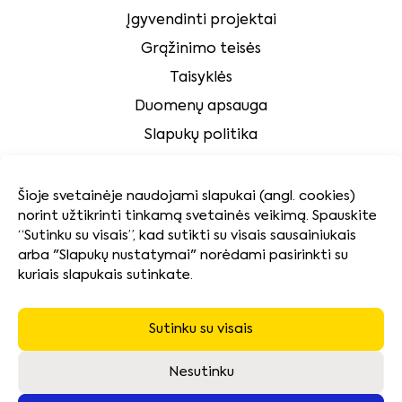
Įgyvendinti projektai
Grąžinimo teisės
Taisyklės
Duomenų apsauga
Slapukų politika
Klientų aptarnavimas
Šioje svetainėje naudojami slapukai (angl. cookies)
norint užtikrinti tinkamą svetainės veikimą. Spauskite
Tvarumas
“Sutinku su visais”, kad sutikti su visais sausainiukais
arba "Slapukų nustatymai" norėdami pasirinkti su
kuriais slapukais sutinkate.
Kokybės ir aplinkosaugos politika
Naudotų baterijų surinkimas ir pakuočių atliekų
tvarkymas
Sutinku su visais
Neatsiimtos įrangos utilizavimas
Nesutinku