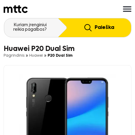
Pereiti
prie
pagrindinio
turinio
Kuriam įrenginiui
Paieška
reikia pagalbos?
Huawei P20 Dual Sim
»
»
Pagrindinis
Huawei
P20 Dual Sim