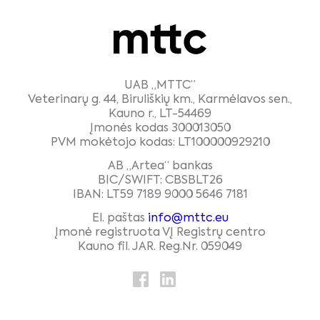
UAB „MTTC”
Veterinarų g. 44, Biruliškių km., Karmėlavos sen.,
Kauno r., LT-54469
Įmonės kodas 300013050
PVM mokėtojo kodas: LT100000929210
AB „Artea“ bankas
BIC/SWIFT: CBSBLT26
IBAN: LT59 7189 9000 5646 7181
El. paštas
info@mttc.eu
Įmonė registruota VĮ Registrų centro
Kauno fil. JAR. Reg.Nr. 059049