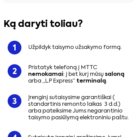
Ką daryti toliau?
Užpildyk taisymo užsakymo formą.
Pristatyk telefoną į MTTC
nemokamai
: į bet kurį mūsų
saloną
arba „LP Express”
terminalą
.
Įrenginį sutaisysime garantiškai (
standartinis remonto laikas 3 d.d.)
arba pateiksime Jums negarantinio
taisymo pasiūlymą elektroniniu paštu.