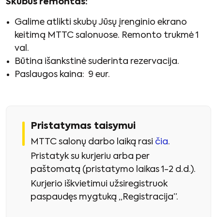
Skubus remontas:
Galime atlikti skubų Jūsų įrenginio ekrano
keitimą MTTC salonuose. Remonto trukmė 1
val.
Būtina išankstinė suderinta rezervacija.
Paslaugos kaina: 9 eur.
Pristatymas taisymui
MTTC salonų darbo laiką rasi
čia
.
Pristatyk su kurjeriu arba per
paštomatą (pristatymo laikas 1-2 d.d.).
Kurjerio iškvietimui užsiregistruok
paspaudęs mygtuką „Registracija”.