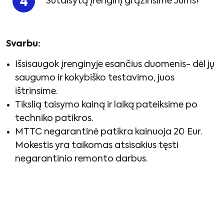
Sutaisytą įrenginį grąžinsime Jums!
Svarbu:
Išsisaugok įrenginyje esančius duomenis- dėl jų
saugumo ir kokybiško testavimo, juos
ištrinsime.
Tikslią taisymo kainą ir laiką pateiksime po
techniko patikros.
MTTC negarantinė patikra kainuoja 20 Eur.
Mokestis yra taikomas atsisakius tęsti
negarantinio remonto darbus.