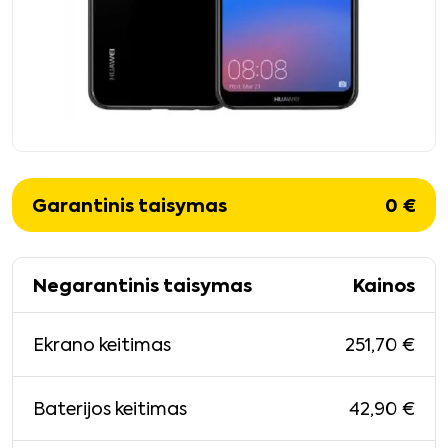
Garantinis taisymas
0
€
Negarantinis taisymas
Kainos
251,70
€
Ekrano keitimas
42,90
€
Baterijos keitimas