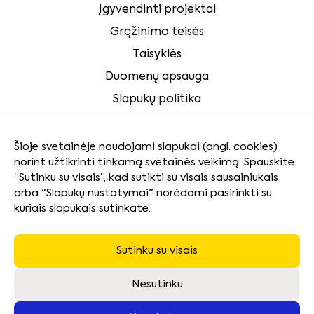
Įgyvendinti projektai
Grąžinimo teisės
Taisyklės
Duomenų apsauga
Slapukų politika
Klientų aptarnavimas
Šioje svetainėje naudojami slapukai (angl. cookies)
norint užtikrinti tinkamą svetainės veikimą. Spauskite
Tvarumas
“Sutinku su visais”, kad sutikti su visais sausainiukais
arba "Slapukų nustatymai" norėdami pasirinkti su
kuriais slapukais sutinkate.
Kokybės ir aplinkosaugos politika
Naudotų baterijų surinkimas ir pakuočių atliekų
tvarkymas
Sutinku su visais
Neatsiimtos įrangos utilizavimas
Nesutinku