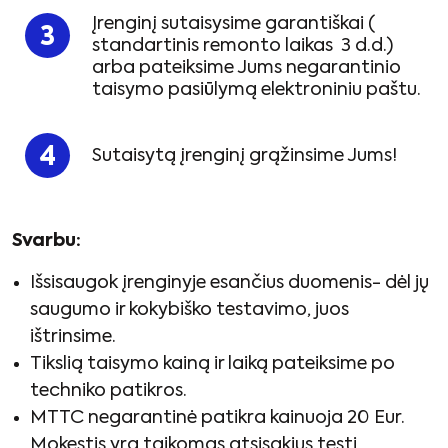
Įrenginį sutaisysime garantiškai (
standartinis remonto laikas 3 d.d.)
arba pateiksime Jums negarantinio
taisymo pasiūlymą elektroniniu paštu.
Sutaisytą įrenginį grąžinsime Jums!
Svarbu:
Išsisaugok įrenginyje esančius duomenis- dėl jų
saugumo ir kokybiško testavimo, juos
ištrinsime.
Tikslią taisymo kainą ir laiką pateiksime po
techniko patikros.
MTTC negarantinė patikra kainuoja 20 Eur.
Mokestis yra taikomas atsisakius tęsti