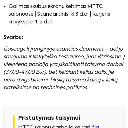
Galimas skubus ekranų keitimas MTTC
salonuose | Standartinis iki 3 d.d. | Kurjeris
atvyks per 1-2 d.d.
Svarbu:
Išsisaugok įrenginyje esančius duomenis – dėl jų
saugumo ir kokybiško testavimo, juos ištrinsime. Į
kiekvieną poziciją yra įskaičiuoti taisymo darbai
(37,00-47,00 Eur), bet keičiant kelias dalis, jie
nėra dvigubinami. Tikslią taisymo kainą ir laiką
pateiksime po techninės patikros.
Pristatymas taisymui
MTTC salonų darbo laiką rasi
čia
.