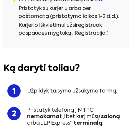
Pristatyk su kurjeriu arba per
paštomatą (pristatymo laikas 1-2 d.d.).
Kurjerio iškvietimui užsiregistruok
paspaudęs mygtuką „Registracija”.
Ką daryti toliau?
Užpildyk taisymo užsakymo formą.
Pristatyk telefoną į MTTC
nemokamai
: į bet kurį mūsų
saloną
arba „LP Express”
terminalą
.