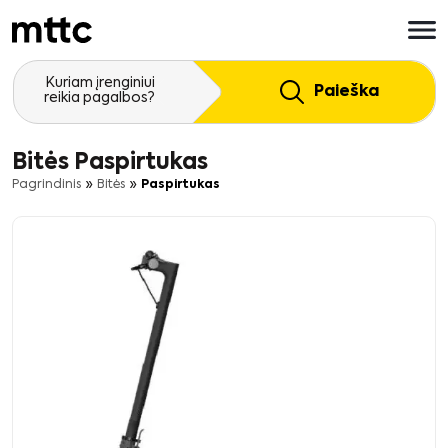
Pereiti
prie
pagrindinio
turinio
Kuriam įrenginiui
Paieška
reikia pagalbos?
Bitės Paspirtukas
»
»
Pagrindinis
Bitės
Paspirtukas