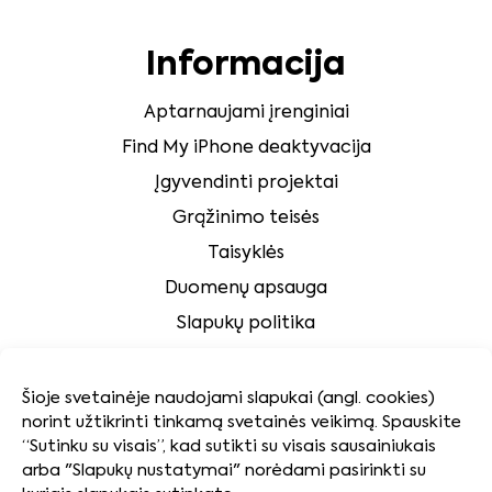
Informacija
Aptarnaujami įrenginiai
Find My iPhone deaktyvacija
Įgyvendinti projektai
Grąžinimo teisės
Taisyklės
Duomenų apsauga
Slapukų politika
Klientų aptarnavimas
Šioje svetainėje naudojami slapukai (angl. cookies)
norint užtikrinti tinkamą svetainės veikimą. Spauskite
Tvarumas
“Sutinku su visais”, kad sutikti su visais sausainiukais
arba "Slapukų nustatymai" norėdami pasirinkti su