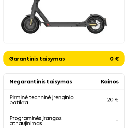
Garantinis taisymas
0
€
Negarantinis taisymas
Kainos
Pirminė techninė įrenginio
20
€
patikra
Programinės įrangos
-
atnaujinimas