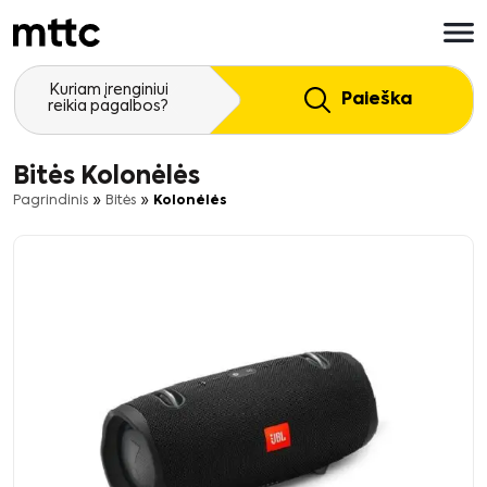
Pereiti
prie
pagrindinio
turinio
Kuriam įrenginiui
Paieška
reikia pagalbos?
Bitės Kolonėlės
»
»
Pagrindinis
Bitės
Kolonėlės