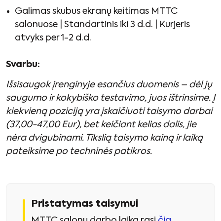
Galimas skubus ekranų keitimas MTTC
salonuose | Standartinis iki 3 d.d. | Kurjeris
atvyks per 1-2 d.d.
Svarbu:
Išsisaugok įrenginyje esančius duomenis – dėl jų
saugumo ir kokybiško testavimo, juos ištrinsime. Į
kiekvieną poziciją yra įskaičiuoti taisymo darbai
(37,00-47,00 Eur), bet keičiant kelias dalis, jie
nėra dvigubinami. Tikslią taisymo kainą ir laiką
pateiksime po techninės patikros.
Pristatymas taisymui
MTTC salonų darbo laiką rasi
čia
.