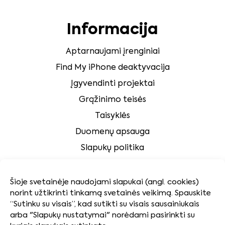
Informacija
Aptarnaujami įrenginiai
Find My iPhone deaktyvacija
Įgyvendinti projektai
Grąžinimo teisės
Taisyklės
Duomenų apsauga
Slapukų politika
Klientų aptarnavimas
Šioje svetainėje naudojami slapukai (angl. cookies)
norint užtikrinti tinkamą svetainės veikimą. Spauskite
Tvarumas
“Sutinku su visais”, kad sutikti su visais sausainiukais
arba "Slapukų nustatymai" norėdami pasirinkti su