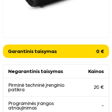
Garantinis taisymas
0
€
Negarantinis taisymas
Kainos
Pirminė techninė įrenginio
20
€
patikra
Programinės įrangos
-
atnaujinimas