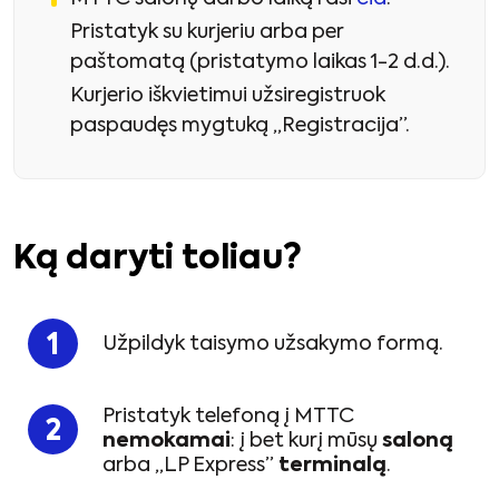
Pristatyk su kurjeriu arba per
paštomatą (pristatymo laikas 1-2 d.d.).
Kurjerio iškvietimui užsiregistruok
paspaudęs mygtuką „Registracija”.
Ką daryti toliau?
Užpildyk taisymo užsakymo formą.
Pristatyk telefoną į MTTC
nemokamai
: į bet kurį mūsų
saloną
arba „LP Express”
terminalą
.