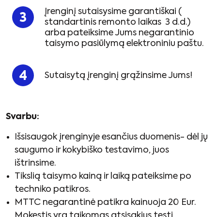
Įrenginį sutaisysime garantiškai (
standartinis remonto laikas 3 d.d.)
arba pateiksime Jums negarantinio
taisymo pasiūlymą elektroniniu paštu.
Sutaisytą įrenginį grąžinsime Jums!
Svarbu:
Išsisaugok įrenginyje esančius duomenis- dėl jų
saugumo ir kokybiško testavimo, juos
ištrinsime.
Tikslią taisymo kainą ir laiką pateiksime po
techniko patikros.
MTTC negarantinė patikra kainuoja 20 Eur.
Mokestis yra taikomas atsisakius tęsti