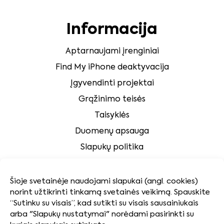
Informacija
Aptarnaujami įrenginiai
Find My iPhone deaktyvacija
Įgyvendinti projektai
Grąžinimo teisės
Taisyklės
Duomenų apsauga
Slapukų politika
Klientų aptarnavimas
Šioje svetainėje naudojami slapukai (angl. cookies)
norint užtikrinti tinkamą svetainės veikimą. Spauskite
Tvarumas
“Sutinku su visais”, kad sutikti su visais sausainiukais
arba "Slapukų nustatymai" norėdami pasirinkti su