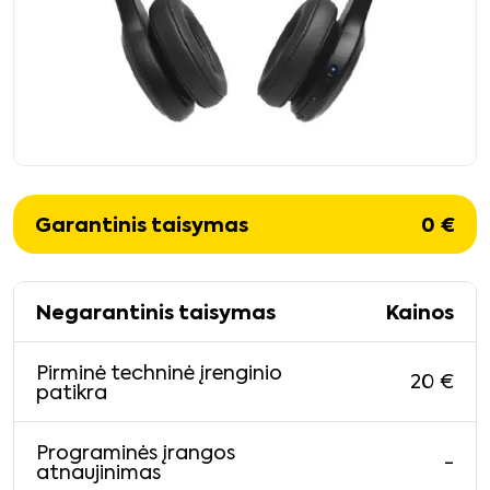
Garantinis taisymas
0
€
Negarantinis taisymas
Kainos
Pirminė techninė įrenginio
20
€
patikra
Programinės įrangos
-
atnaujinimas