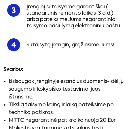
Įrenginį sutaisysime garantiškai (
standartinis remonto laikas 3 d.d.)
arba pateiksime Jums negarantinio
taisymo pasiūlymą elektroniniu paštu.
Sutaisytą įrenginį grąžinsime Jums!
Svarbu:
Išsisaugok įrenginyje esančius duomenis- dėl jų
saugumo ir kokybiško testavimo, juos
ištrinsime.
Tikslią taisymo kainą ir laiką pateiksime po
techniko patikros.
MTTC negarantinė patikra kainuoja 20 Eur.
Mokestis yra taikomas atsisakius tęsti