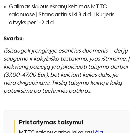
Galimas skubus ekranų keitimas MTTC
salonuose | Standartinis iki 3 d.d. | Kurjeris
atvyks per 1-2 d.d.
Svarbu:
Išsisaugok įrenginyje esančius duomenis – dėl jų
saugumo ir kokybiško testavimo, juos ištrinsime. Į
kiekvieną poziciją yra įskaičiuoti taisymo darbai
(37,00-47,00 Eur), bet keičiant kelias dalis, jie
nėra dvigubinami. Tikslią taisymo kainą ir laiką
pateiksime po techninės patikros.
Pristatymas taisymui
MTTC salonų darbo laiką rasi
čia
.