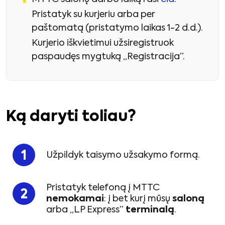
Pristatyk su kurjeriu arba per
paštomatą (pristatymo laikas 1-2 d.d.).
Kurjerio iškvietimui užsiregistruok
paspaudęs mygtuką „Registracija”.
Ką daryti toliau?
Užpildyk taisymo užsakymo formą.
Pristatyk telefoną į MTTC
nemokamai
: į bet kurį mūsų
saloną
arba „LP Express”
terminalą
.