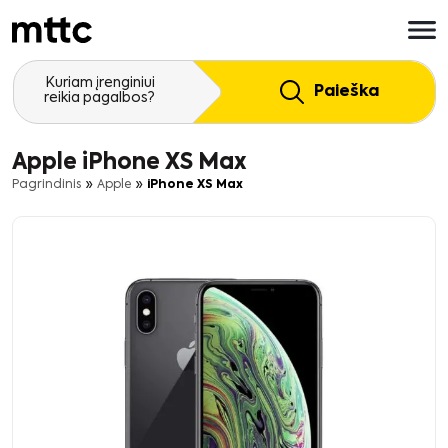
Pereiti
prie
pagrindinio
turinio
Kuriam įrenginiui
Paieška
reikia pagalbos?
Apple iPhone XS Max
»
»
Pagrindinis
Apple
iPhone XS Max