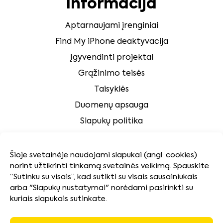
Informacija
Aptarnaujami įrenginiai
Find My iPhone deaktyvacija
Įgyvendinti projektai
Grąžinimo teisės
Taisyklės
Duomenų apsauga
Slapukų politika
Klientų aptarnavimas
Šioje svetainėje naudojami slapukai (angl. cookies)
norint užtikrinti tinkamą svetainės veikimą. Spauskite
Tvarumas
“Sutinku su visais”, kad sutikti su visais sausainiukais
arba "Slapukų nustatymai" norėdami pasirinkti su
kuriais slapukais sutinkate.
Kokybės ir aplinkosaugos politika
Naudotų baterijų surinkimas ir pakuočių atliekų