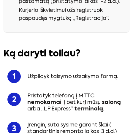
paštomatą (pristatymo laikas 1-2 d.d.).
Kurjerio iškvietimui užsiregistruok
paspaudęs mygtuką „Registracija”.
Ką daryti toliau?
Užpildyk taisymo užsakymo formą.
Pristatyk telefoną į MTTC
nemokamai
: į bet kurį mūsų
saloną
arba „LP Express”
terminalą
.
Įrenginį sutaisysime garantiškai (
standartinis remonto laikas 3 d.d.)