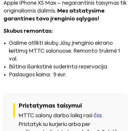
Apple iPhone XS Max – negarantinis taisymas tik
originaliomis dalimis.
Mes atstatysime
garantines tavo įrenginio sąlygas!
Skubus remontas:
Galime atlikti skubų Jūsų įrenginio ekrano
keitimą MTTC salonuose. Remonto trukmė 1
val.
Būtina išankstinė suderinta rezervacija.
Paslaugos kaina: 9 eur.
Pristatymas taisymui
MTTC salonų darbo laiką rasi
čia
.
Pristatyk su kurjeriu arba per