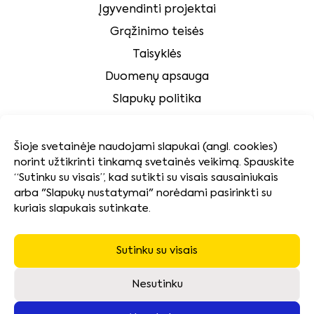
Įgyvendinti projektai
Grąžinimo teisės
Taisyklės
Duomenų apsauga
Slapukų politika
Klientų aptarnavimas
Šioje svetainėje naudojami slapukai (angl. cookies)
norint užtikrinti tinkamą svetainės veikimą. Spauskite
Tvarumas
“Sutinku su visais”, kad sutikti su visais sausainiukais
arba "Slapukų nustatymai" norėdami pasirinkti su
kuriais slapukais sutinkate.
Kokybės ir aplinkosaugos politika
Naudotų baterijų surinkimas ir pakuočių atliekų
tvarkymas
Sutinku su visais
Neatsiimtos įrangos utilizavimas
Nesutinku