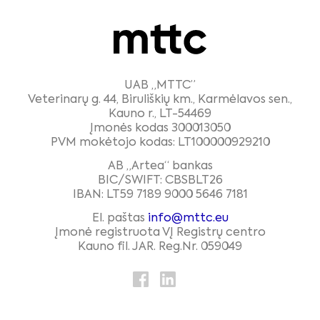
UAB „MTTC”
Veterinarų g. 44, Biruliškių km., Karmėlavos sen.,
Kauno r., LT-54469
Įmonės kodas 300013050
PVM mokėtojo kodas: LT100000929210
AB „Artea“ bankas
BIC/SWIFT: CBSBLT26
IBAN: LT59 7189 9000 5646 7181
El. paštas
info@mttc.eu
Įmonė registruota VĮ Registrų centro
Kauno fil. JAR. Reg.Nr. 059049