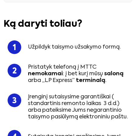
Ką daryti toliau?
Užpildyk taisymo užsakymo formą.
Pristatyk telefoną į MTTC
nemokamai
: į bet kurį mūsų
saloną
arba „LP Express”
terminalą
.
Įrenginį sutaisysime garantiškai (
standartinis remonto laikas 3 d.d.)
arba pateiksime Jums negarantinio
taisymo pasiūlymą elektroniniu paštu.