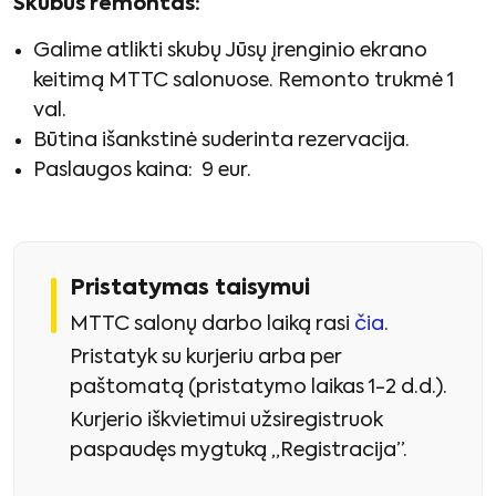
Skubus remontas:
Galime atlikti skubų Jūsų įrenginio ekrano
keitimą MTTC salonuose. Remonto trukmė 1
val.
Būtina išankstinė suderinta rezervacija.
Paslaugos kaina: 9 eur.
Pristatymas taisymui
MTTC salonų darbo laiką rasi
čia
.
Pristatyk su kurjeriu arba per
paštomatą (pristatymo laikas 1-2 d.d.).
Kurjerio iškvietimui užsiregistruok
paspaudęs mygtuką „Registracija”.