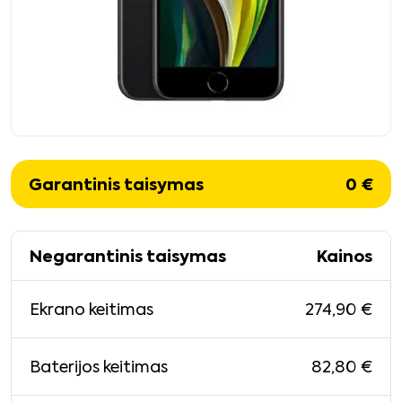
Garantinis taisymas
0
€
Negarantinis taisymas
Kainos
274,90
€
Ekrano keitimas
82,80
€
Baterijos keitimas