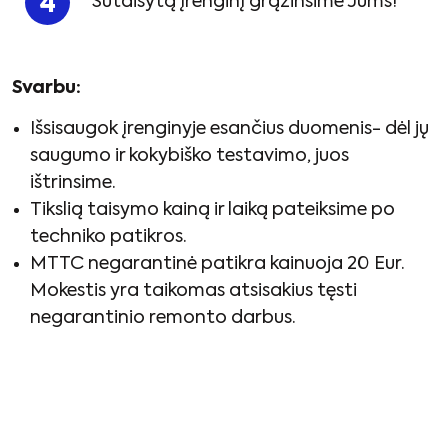
Sutaisytą įrenginį grąžinsime Jums!
Svarbu:
Išsisaugok įrenginyje esančius duomenis- dėl jų
saugumo ir kokybiško testavimo, juos
ištrinsime.
Tikslią taisymo kainą ir laiką pateiksime po
techniko patikros.
MTTC negarantinė patikra kainuoja 20 Eur.
Mokestis yra taikomas atsisakius tęsti
negarantinio remonto darbus.