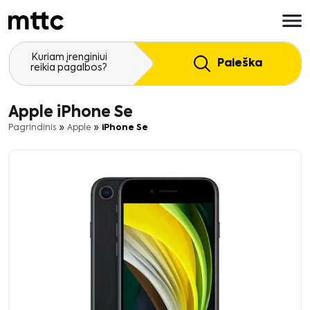
Pereiti
prie
pagrindinio
turinio
Kuriam įrenginiui
Paieška
reikia pagalbos?
Apple iPhone Se
»
»
Pagrindinis
Apple
iPhone Se