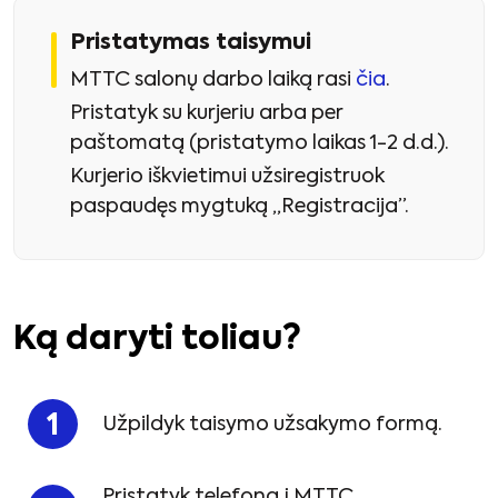
Pristatymas taisymui
MTTC salonų darbo laiką rasi
čia
.
Pristatyk su kurjeriu arba per
paštomatą (pristatymo laikas 1-2 d.d.).
Kurjerio iškvietimui užsiregistruok
paspaudęs mygtuką „Registracija”.
Ką daryti toliau?
Užpildyk taisymo užsakymo formą.
Pristatyk telefoną į MTTC