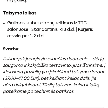
mygtuką.
Taisymo laikas:
Galimas skubus ekranų keitimas MTTC
salonuose | Standartinis iki 3 d.d. | Kurjeris
atvyks per 1-2 d.d.
Svarbu:
Išsisaugok įrenginyje esančius duomenis – dėl jų
saugumo ir kokybiško testavimo, juos ištrinsime. Į
kiekvieną poziciją yra įskaičiuoti taisymo darbai
(37,00-47,00 Eur), bet keičiant kelias dalis, jie
nėra dvigubinami. Tikslią taisymo kainą ir laiką
pateiksime po techninės patikros.