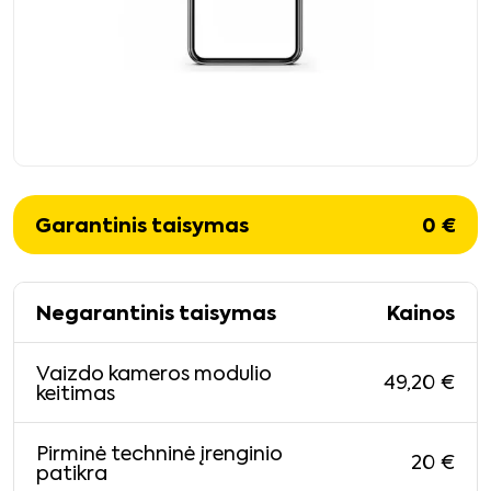
Garantinis taisymas
0
€
Negarantinis taisymas
Kainos
Vaizdo kameros modulio
49,20
€
keitimas
Pirminė techninė įrenginio
20
€
patikra