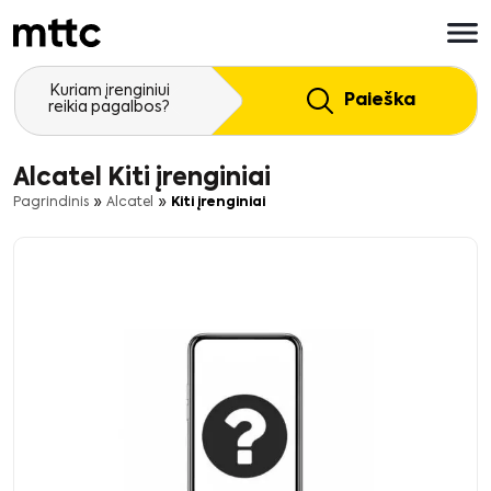
Pereiti
prie
pagrindinio
turinio
Kuriam įrenginiui
Paieška
reikia pagalbos?
Alcatel Kiti įrenginiai
»
»
Pagrindinis
Alcatel
Kiti įrenginiai